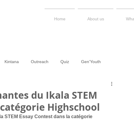
Home
About us
Wha
Kintana
Outreach
Quiz
Gen'Youth
PS / STEM Kerimesy
Talk Series
Newsletter
Diary
nantes du Ikala STEM
 catégorie Highschool
la STEM Essay Contest dans la catégorie 