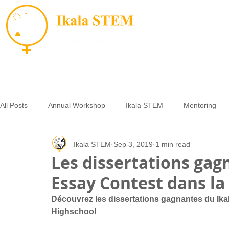
All Posts
Annual Workshop
Ikala STEM
Mentoring
Ikala STEM
Sep 3, 2019
1 min read
Opportunities
Small Grants
Essay Contest
LAM
Les dissertations gag
Essay Contest dans la
Découvrez les dissertations gagnantes du Ika
Highschool