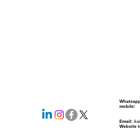
Whatsap
mobile
+261 
+261 
Email:
ik
Website 