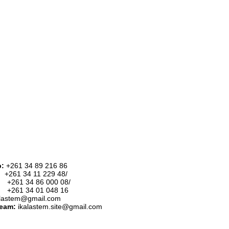
p:
+261 34 89 216 86
:
+261 34 11 229 48/
34 86 000 08/
34 01 048 16
alastem@gmail.com
team:
ikalastem.site@gmail.com