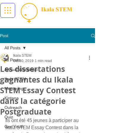
Post
All Posts
Ikala STEM
All Posts
Oct 30, 2019
1 min read
Les dissertations
Annual Workshop
gagnantes du Ikala
Ikala STEM
STEM Essay Contest
Mentoring
dans la catégorie
Kintana
Outreach
Postgraduate
Quiz
Ils ont été 45 jeunes à participer au 
Gen'Youth
Ikala STEM Essay Contest dans la 