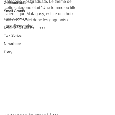
catégorie Postgraduate. Le thème de 
Opportunities
cette catégorie était “Une femme ou fille 
Small Grants
scientifique Malagasy, est-ce un choix 
Essay Contest
naturel?”. Voici donc les gagnants et 
leur dissertation.
LAMPS / STEM Kerimesy
Talk Series
Newsletter
Diary