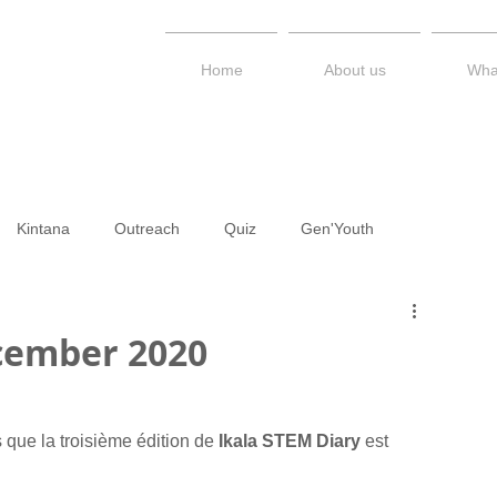
Home
About us
Wha
Kintana
Outreach
Quiz
Gen'Youth
PS / STEM Kerimesy
Talk Series
Newsletter
Diary
ecember 2020
ue la troisième édition de 
Ikala STEM Diary
 est 