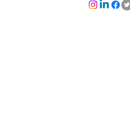
Ny fanamboarana
Mpikaroka
“Biodiesel” amin’ny
Mpampiana
alalan’ny menaka azo avy
atao amin’
amin’ny “cochon laqué”