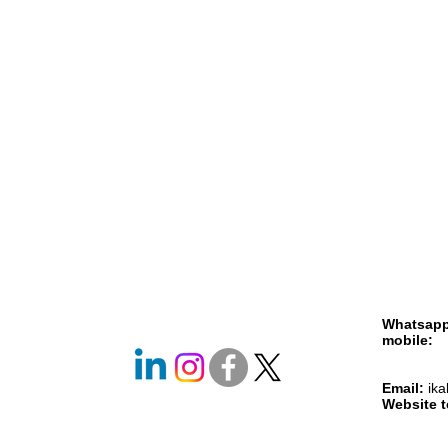
Whatsap
mobile
+261 
+261 
Email:
ik
Website 