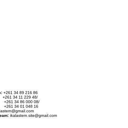
p:
+261 34 89 216 86
:
+261 34 11 229 48/
34 86 000 08/
34 01 048 16
alastem@gmail.com
team:
ikalastem.site@gmail.com