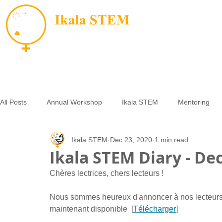
All Posts
Annual Workshop
Ikala STEM
Mentoring
Ikala STEM
Dec 23, 2020
1 min read
Opportunities
Small Grants
Essay Contest
LAM
Ikala STEM Diary - D
Chères lectrices, chers lecteurs !
Nous sommes heureux d'annoncer à nos lecteurs q
maintenant disponible  [
Télécharger
]